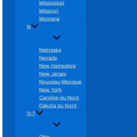
Mississippi
Missouri
Montana
N
Nebraska
Nevada
New Hampshire
New Jersey
Nouveau-Mexique
New York
Caroline du Nord
Dakota du Nord
O-T
Ohio